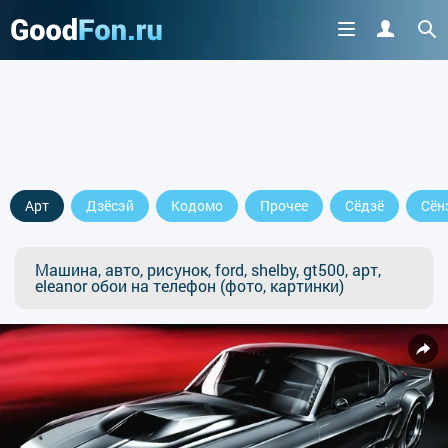
Арт
Дзёсэй
Кодомо
Прочее
Сёдзё
Сён
Машина, авто, рисунок, ford, shelby, gt500, арт,
eleanor обои на телефон (фото, картинки)