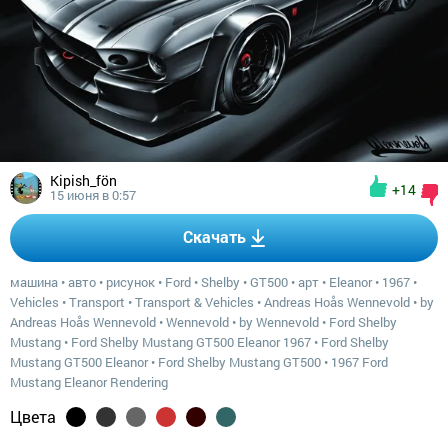
Kipish_fön
+14
15 июня в 0:57
Скачать
машина
•
авто
•
рисунок
•
Ford
•
Shelby
•
GT500
•
арт
•
Eleanor
•
1967
•
Vehicles
•
Transport
•
Transport & Vehicles
•
Andreas Hoås Wennevold
•
by
Andreas Hoås Wennevold
•
Wennevold
•
by Wennevold
•
Ford Shelby
Mustang
•
Ford Shelby Mustang GT500 Eleanor 1967
•
Ford Shelby
Mustang GT500 Eleanor
•
Ford Shelby Mustang GT500
•
1967 Ford
Mustang Eleanor Rendering
Цвета