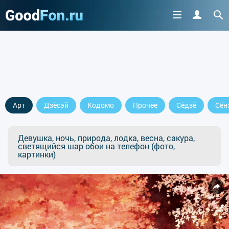
Арт
Дзёсэй
Кодомо
Прочее
Сёдзё
Сён
Девушка, ночь, природа, лодка, весна, сакура,
светящийся шар обои на телефон (фото,
картинки)