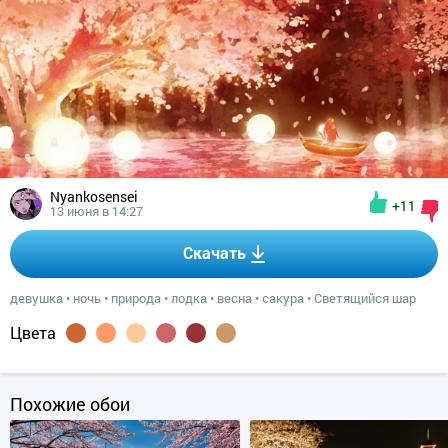
Nyankosensei
+11
13 июня в 14:27
Скачать
девушка
•
ночь
•
природа
•
лодка
•
весна
•
сакура
•
Светящийся шар
Цвета
Похожие обои