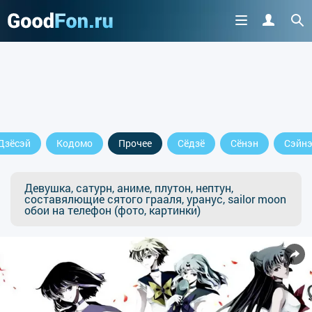
Дзёсэй
Кодомо
Прочее
Сёдзё
Сёнэн
Сэйн
Девушка, сатурн, аниме, плутон, нептун,
составялющие сятого грааля, уранус, sailor moon
обои на телефон (фото, картинки)