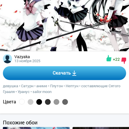
Vazyaka
+22
13 ноября 2025
Скачать
девушка
•
Сатурн
•
аниме
•
Плутон
•
Нептун
•
составялющие Сятого
Грааля
•
Уранус
•
sailor moon
Цвета
Похожие обои