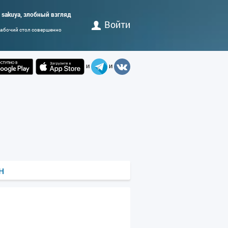
i sakuya, злобный взгляд
Войти
 рабочий стол совершенно
и
и
н