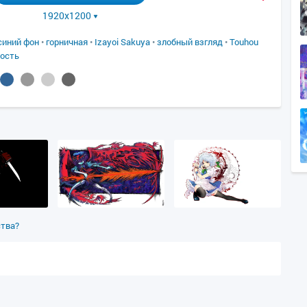
1920x1200
синий фон
•
горничная
•
Izayoi Sakuya
•
злобный взгляд
•
Touhou
ность
ства?