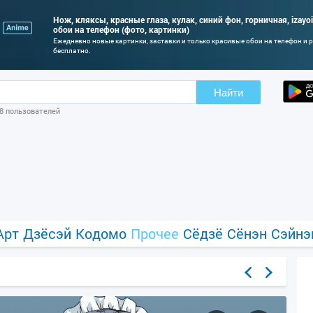
Нож, кляксы, красные глаза, кулак, синий фон, горничная, izayo
обои на телефон (фото, картинки)
Ежедневно новые картинки, заставки и только красивые обои на телефон и
бесплатно.
Найти
08 пользователей
Арт
Дзёсэй
Кодомо
Прочее
Сёдзё
Сёнэн
Сэйнэ