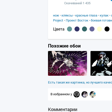
Скачиваний 1 435
нож
•
кляксы
•
красные глаза
•
кулак
•
Project
•
Проект Восток
•
боевая готов
Цвета
Похожие обои
Есть такая же картинка, но лучшего каче
В избранном у
Комментарии