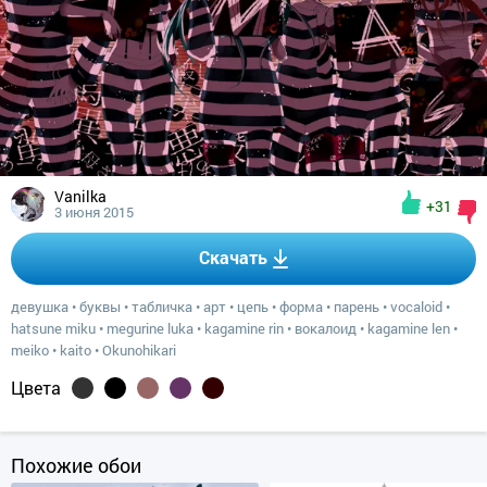
Vanilka
+31
3 июня 2015
Скачать
девушка
•
буквы
•
табличка
•
арт
•
цепь
•
форма
•
парень
•
vocaloid
•
hatsune miku
•
megurine luka
•
kagamine rin
•
вокалоид
•
kagamine len
•
meiko
•
kaito
•
Okunohikari
Цвета
Похожие обои