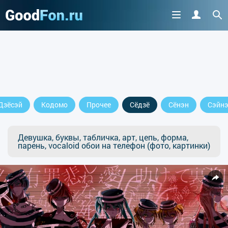
Дзёсэй
Кодомо
Прочее
Сёдзё
Сёнэн
Сэйн
Девушка, буквы, табличка, арт, цепь, форма,
парень, vocaloid обои на телефон (фото, картинки)