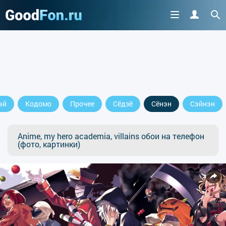
эй
Кодомо
Прочее
Сёдзё
Сёнэн
Сэйнэн
Anime, my hero academia, villains обои на телефон
(фото, картинки)