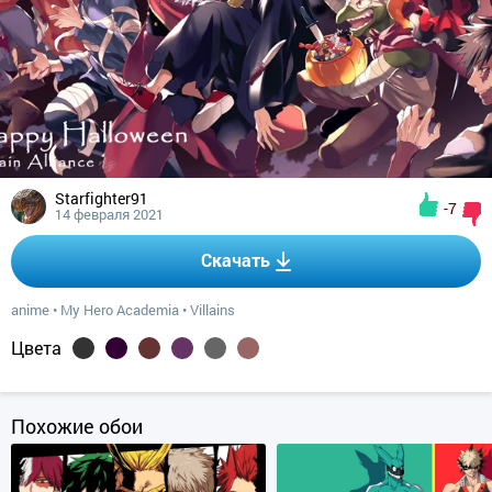
Starfighter91
-7
14 февраля 2021
Скачать
anime
•
My Hero Academia
•
Villains
Цвета
Похожие обои