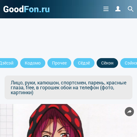
Дзёсэй
Кодомо
Прочее
Сёдзё
Сёнэн
Сэйн
Лицо, руки, капюшон, спортсмен, парень, красные
глаза, free, в горошек обои на телефон (фото,
картинки)