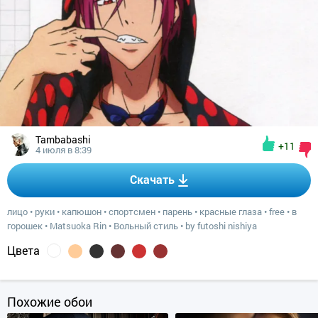
Tambabashi
+11
4 июля в 8:39
Скачать
лицо
•
руки
•
капюшон
•
спортсмен
•
парень
•
красные глаза
•
free
•
в
горошек
•
Matsuoka Rin
•
Вольный стиль
•
by futoshi nishiya
Цвета
Похожие обои