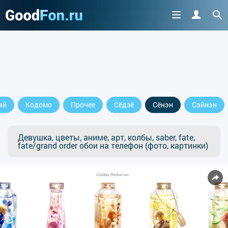
эй
Кодомо
Прочее
Сёдзё
Сёнэн
Сэйнэн
Девушка, цветы, аниме, арт, колбы, saber, fate,
fate/grand order обои на телефон (фото, картинки)