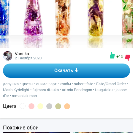
Vanilka
+15
21 ноября 2020
Скачать
девушка
•
цветы
•
аниме
•
арт
•
колбы
•
saber
•
fate
•
Fate/Grand Order
•
Mash Kyrielight
•
fujimaru ritsuka
•
Artoria Pendragon
•
tsugutoku
•
jeanne
d'ar
•
romani akiman
Цвета
Похожие обои