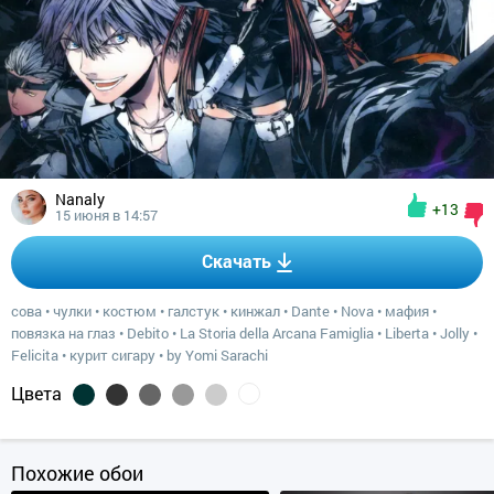
Nanaly
+13
15 июня в 14:57
Скачать
сова
•
чулки
•
костюм
•
галстук
•
кинжал
•
Dante
•
Nova
•
мафия
•
повязка на глаз
•
Debito
•
La Storia della Arcana Famiglia
•
Liberta
•
Jolly
•
Felicita
•
курит сигару
•
by Yomi Sarachi
Цвета
Похожие обои