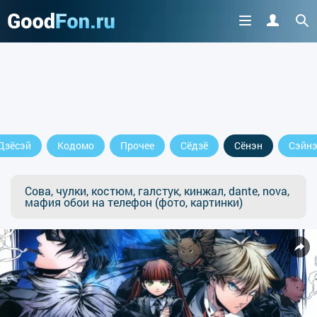
Дзёсэй
Кодомо
Прочее
Сёдзё
Сёнэн
Сэйн
Сова, чулки, костюм, галстук, кинжал, dante, nova,
мафия обои на телефон (фото, картинки)