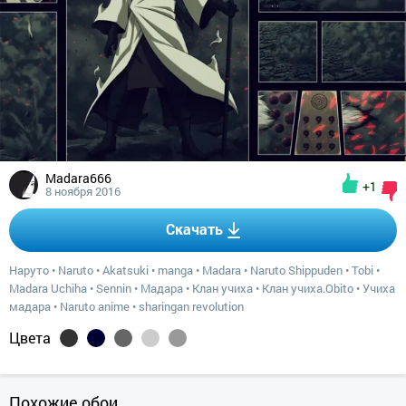
Madara666
+1
8 ноября 2016
Скачать
Наруто
•
Naruto
•
Akatsuki
•
manga
•
Madara
•
Naruto Shippuden
•
Tobi
•
Madara Uchiha
•
Sennin
•
Мадара
•
Клан учиха
•
Клан учиха.Obito
•
Учиха
мадара
•
Naruto anime
•
sharingan revolution
Цвета
Похожие обои