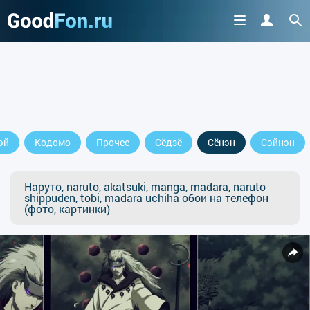
эй
Кодомо
Прочее
Сёдзё
Сёнэн
Сэйнэн
Наруто, naruto, akatsuki, manga, madara, naruto
shippuden, tobi, madara uchiha обои на телефон
(фото, картинки)