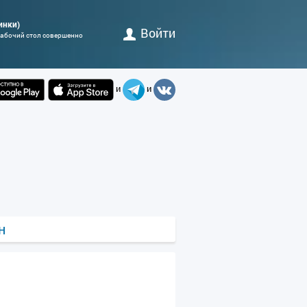
инки)
Войти
 рабочий стол совершенно
и
и
н