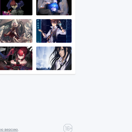
ую версию
.