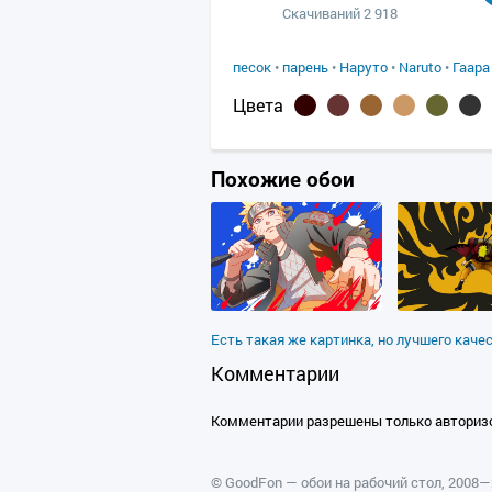
Скачиваний 2 918
песок
•
парень
•
Наруто
•
Naruto
•
Гаара
Цвета
Похожие обои
Есть такая же картинка, но лучшего каче
Комментарии
Комментарии разрешены только авториз
©
GoodFon — обои на рабочий стол
, 2008