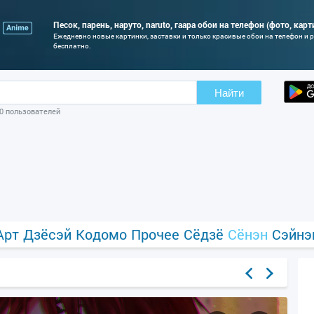
Песок, парень, наруто, naruto, гаара обои на телефон (фото, карт
Ежедневно новые картинки, заставки и только красивые обои на телефон и
бесплатно.
Найти
10 пользователей
Арт
Дзёсэй
Кодомо
Прочее
Сёдзё
Сёнэн
Сэйнэ