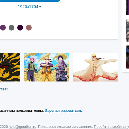
1920x1704
ства?
ованным пользователям.
Зарегистрироваться
.
—2026
help@goodfon.ru
.
Пользовательское соглашение
.
Перейти в мобильн